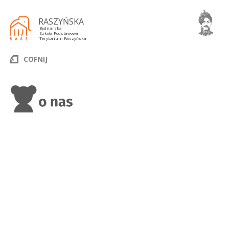
RASZYŃSKA
Bednarska
Szkoła Podstawowa
Terytorium Raszyńska
COFNIJ