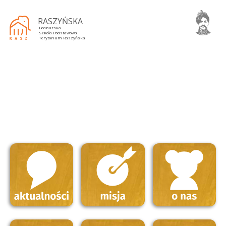
RASZYŃSKA
Bednarska
Szkoła Podstawowa
Terytorium Raszyńska