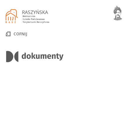
RASZYŃSKA
Bednarska
Szkoła Podstawowa
Terytorium Raszyńska
COFNIJ
Plik
do
pobrania
i urządzeń elektronicznych przez uczniów i