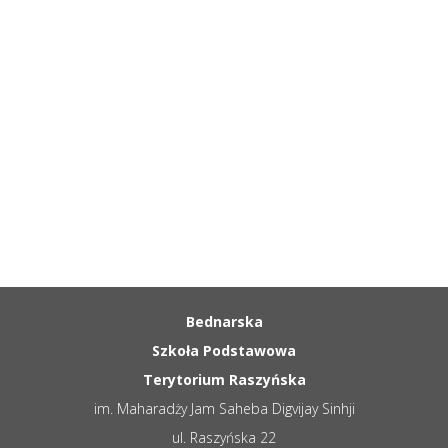
3. W przypadku spraw zdrowotnych szkoła może
odstąpić od powyższego regulaminu
Bednarska
Szkoła Podstawowa
Terytorium Raszyńska
im. Maharadży Jam Saheba Digvijay Sinhji
ul. Raszyńska 22