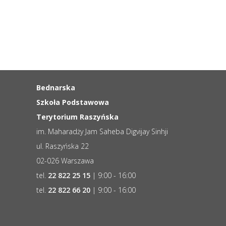
Bednarska
Szkoła Podstawowa
Terytorium Raszyńska
im. Maharadży Jam Saheba Digvijay Sinhji
ul. Raszyńska 22
02-026 Warszawa
tel.
22 822 25 15
| 9:00 - 16:00
tel.
22 822 66 20
| 9:00 - 16:00