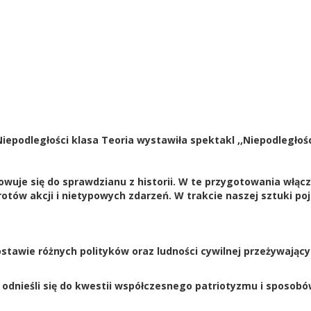
iepodległości klasa Teoria wystawiła spektakl ,,Niepodległo
uje się do sprawdzianu z historii. W te przygotowania włączaj
otów akcji i nietypowych zdarzeń. W trakcie naszej sztuki pojaw
postawie różnych polityków oraz ludności cywilnej przeżywaj
dnieśli się do kwestii współczesnego patriotyzmu i sposobów